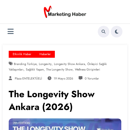
İçeriğe
atla
Etkinlik Haber
Haberler
,
,
,
Branding Türkiye
Longevity
Longevity Show Ankara
Önleyici Sağlık
,
,
,
Yaklaşımları
Sağlıklı Yaşam
The Longevity Show
Wellness Girişimleri
Plaza ENTELEKTÜELİ
19 Mayıs 2026
0 Yorumlar
The Longevity Show
Ankara (2026)