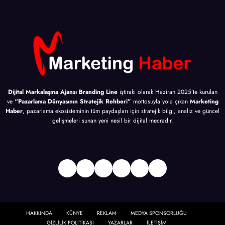
Dijital Markalaşma Ajansı Branding Line
iştiraki olarak Haziran 2025’te kurulan
ve
“Pazarlama Dünyasının Stratejik Rehberi”
mottosuyla yola çıkan
Marketing
Haber
, pazarlama ekosisteminin tüm paydaşları için stratejik bilgi, analiz ve güncel
gelişmeleri sunan yeni nesil bir dijital mecradır.
Facebook
Twitter
Instagram
LinkedIn
Bağlantı
YouTube
HAKKINDA
KÜNYE
REKLAM
MEDYA SPONSORLUĞU
GİZLİLİK POLİTİKASI
YAZARLAR
İLETİŞİM