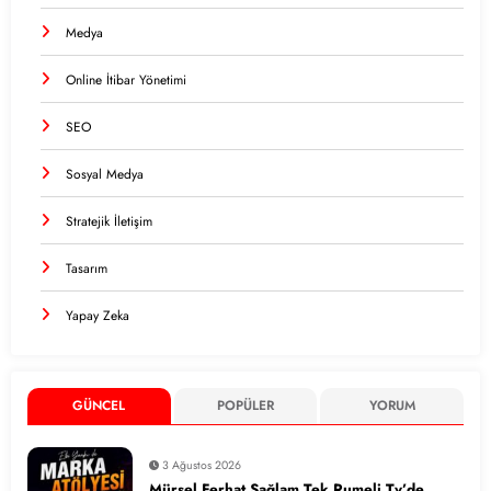
Medya
Online İtibar Yönetimi
SEO
Sosyal Medya
Stratejik İletişim
Tasarım
Yapay Zeka
GÜNCEL
POPÜLER
YORUM
3 Ağustos 2026
Mürsel Ferhat Sağlam Tek Rumeli Tv’de