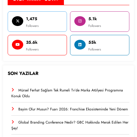
1,475
5.1k
Followers
Followers
35.6k
55k
Followers
Followers
SON YAZILAR
Mürsel Ferhat Sağlam Tek Rumeli Tv’de Marka Atölyesi Programına
Konuk Oldu
Bayim Olur Musun? Fuarı 2026: Franchise Ekosisteminde Yeni Dönem
Global Branding Conference Nedir? GBC Hakkında Merak Edilen Her
Şey!