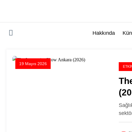
İçeriğe
atla
Hakkında
Kün
19 Mayıs 2026
ETKI
Th
(20
Sağlı
sektö