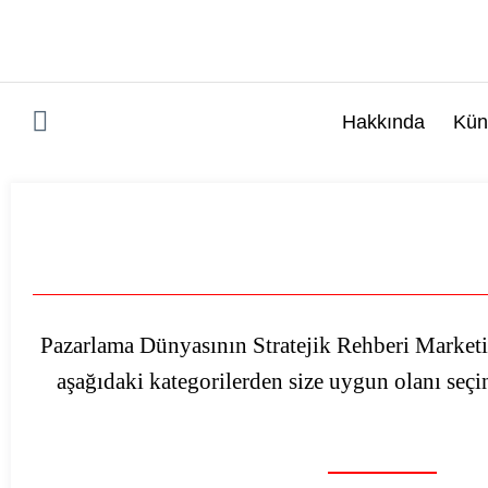
İçeriğe
atla
Hakkında
Kün
Pazarlama Dünyasının Stratejik Rehberi Market
aşağıdaki kategorilerden size uygun olanı seçin