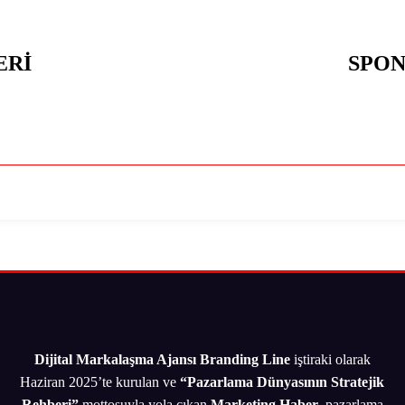
ERİ
SPO
Dijital Markalaşma Ajansı Branding Line
iştiraki olarak
Haziran 2025’te kurulan ve
“Pazarlama Dünyasının Stratejik
Rehberi”
mottosuyla yola çıkan
Marketing Haber
, pazarlama