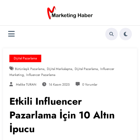
İçeriğe
atla
Dijital Pazarlama
,
,
,
Bütünleşik Pazarlama
Dijital Markalaşma
Dijital Pazarlama
Influencer
,
Marketing
Influencer Pazarlama
Melike TURAN
16 Kasım 2025
0 Yorumlar
Etkili Influencer
Pazarlama İçin 10 Altın
İpucu