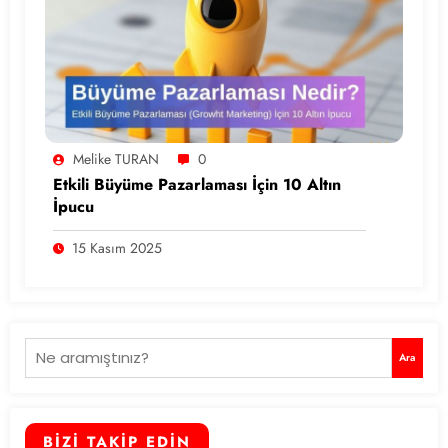
Melike TURAN
0
Etkili Büyüme Pazarlaması İçin 10 Altın
İpucu
15 Kasım 2025
Ara
Ara
BİZİ TAKİP EDİN