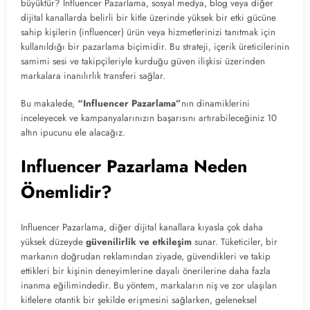
büyüktür? Influencer Pazarlama, sosyal medya, blog veya diğer
dijital kanallarda belirli bir kitle üzerinde yüksek bir etki gücüne
sahip kişilerin (influencer) ürün veya hizmetlerinizi tanıtmak için
kullanıldığı bir pazarlama biçimidir. Bu strateji, içerik üreticilerinin
samimi sesi ve takipçileriyle kurduğu güven ilişkisi üzerinden
markalara inanılırlık transferi sağlar.
Bu makalede,
“Influencer Pazarlama”
nın dinamiklerini
inceleyecek ve kampanyalarınızın başarısını artırabileceğiniz 10
altın ipucunu ele alacağız.
Influencer Pazarlama Neden
Önemlidir?
Influencer Pazarlama, diğer dijital kanallara kıyasla çok daha
yüksek düzeyde
güvenilirlik ve etkileşim
sunar. Tüketiciler, bir
markanın doğrudan reklamından ziyade, güvendikleri ve takip
ettikleri bir kişinin deneyimlerine dayalı önerilerine daha fazla
inanma eğilimindedir. Bu yöntem, markaların niş ve zor ulaşılan
kitlelere otantik bir şekilde erişmesini sağlarken, geleneksel