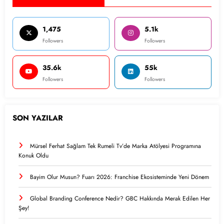
1,475
5.1k
Followers
Followers
35.6k
55k
Followers
Followers
SON YAZILAR
Mürsel Ferhat Sağlam Tek Rumeli Tv’de Marka Atölyesi Programına
Konuk Oldu
Bayim Olur Musun? Fuarı 2026: Franchise Ekosisteminde Yeni Dönem
Global Branding Conference Nedir? GBC Hakkında Merak Edilen Her
Şey!