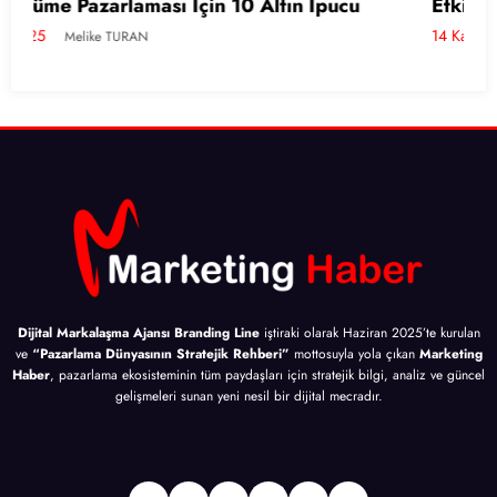
Etkili E-İhracat Yönetimi İçin 10 Altın İpucu
14 Kasım 2025
Melike TURAN
Dijital Markalaşma Ajansı Branding Line
iştiraki olarak Haziran 2025’te kurulan
ve
“Pazarlama Dünyasının Stratejik Rehberi”
mottosuyla yola çıkan
Marketing
Haber
, pazarlama ekosisteminin tüm paydaşları için stratejik bilgi, analiz ve güncel
gelişmeleri sunan yeni nesil bir dijital mecradır.