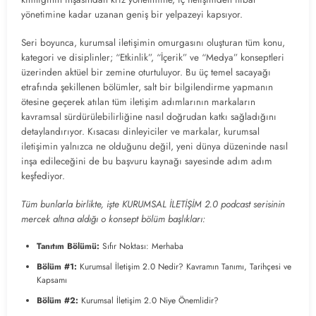
yönetimine kadar uzanan geniş bir yelpazeyi kapsıyor.
Seri boyunca, kurumsal iletişimin omurgasını oluşturan tüm konu,
kategori ve disiplinler; “Etkinlik”, “İçerik” ve “Medya” konseptleri
üzerinden aktüel bir zemine oturtuluyor. Bu üç temel sacayağı
etrafında şekillenen bölümler, salt bir bilgilendirme yapmanın
ötesine geçerek atılan tüm iletişim adımlarının markaların
kavramsal sürdürülebilirliğine nasıl doğrudan katkı sağladığını
detaylandırıyor. Kısacası dinleyiciler ve markalar, kurumsal
iletişimin yalnızca ne olduğunu değil, yeni dünya düzeninde nasıl
inşa edileceğini de bu başvuru kaynağı sayesinde adım adım
keşfediyor.
Tüm bunlarla birlikte, işte KURUMSAL İLETİŞİM 2.0 podcast serisinin
mercek altına aldığı o konsept bölüm başlıkları:
Tanıtım Bölümü:
Sıfır Noktası: Merhaba
Bölüm #1:
Kurumsal İletişim 2.0 Nedir? Kavramın Tanımı, Tarihçesi ve
Kapsamı
Bölüm #2:
Kurumsal İletişim 2.0 Niye Önemlidir?