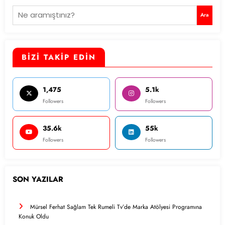
Ara
Ara
BİZİ TAKİP EDİN
1,475
5.1k
Followers
Followers
35.6k
55k
Followers
Followers
SON YAZILAR
Mürsel Ferhat Sağlam Tek Rumeli Tv’de Marka Atölyesi Programına
Konuk Oldu