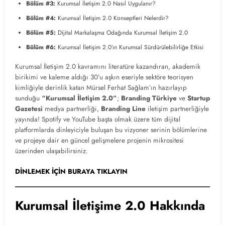
Bölüm #3:
Kurumsal İletişim 2.0 Nasıl Uygulanır?
Bölüm #4:
Kurumsal İletişim 2.0 Konseptleri Nelerdir?
Bölüm #5:
Dijital Markalaşma Odağında Kurumsal İletişim 2.0
Bölüm #6:
Kurumsal İletişim 2.0’ın Kurumsal Sürdürülebilirliğe Etkisi
Kurumsal İletişim 2.0 kavramını literatüre kazandıran, akademik
birikimi ve kaleme aldığı 30’u aşkın eseriyle sektöre teorisyen
kimliğiyle derinlik katan Mürsel Ferhat Sağlam’ın hazırlayıp
sunduğu
“Kurumsal İletişim 2.0”
;
Branding Türkiye
ve
Startup
Gazetesi
medya partnerliği,
Branding Line
iletişim partnerliğiyle
yayında! Spotify ve YouTube başta olmak üzere tüm dijital
platformlarda dinleyiciyle buluşan bu vizyoner serinin bölümlerine
ve projeye dair en güncel gelişmelere projenin mikrositesi
üzerinden ulaşabilirsiniz.
DİNLEMEK İÇİN BURAYA TIKLAYIN
Kurumsal İletişime 2.0 Hakkında