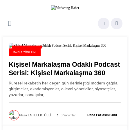
İçeriğe
atla
21 Haziran 2026
MARKA YÖNETIMI
Kişisel Markalaşma Odaklı Podcast
Serisi: Kişisel Markalaşma 360
Küresel rekabetin her geçen gün derinleştiği modern çağda
girişimciler, akademisyenler, c-level yöneticiler, siyasetçiler,
yazarlar, sanatçılar,…
Daha Fazlasını Oku
Plaza ENTELEKTÜELİ
0 Yorumlar