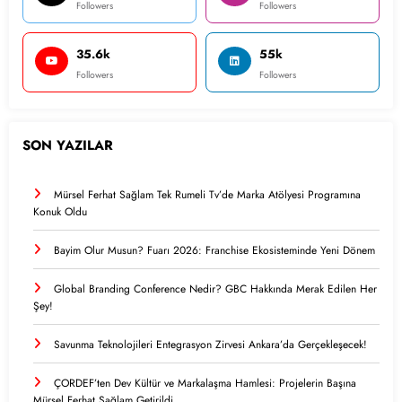
Followers
Followers
35.6k
55k
Followers
Followers
SON YAZILAR
Mürsel Ferhat Sağlam Tek Rumeli Tv’de Marka Atölyesi Programına
Konuk Oldu
Bayim Olur Musun? Fuarı 2026: Franchise Ekosisteminde Yeni Dönem
Global Branding Conference Nedir? GBC Hakkında Merak Edilen Her
Şey!
Savunma Teknolojileri Entegrasyon Zirvesi Ankara’da Gerçekleşecek!
ÇORDEF’ten Dev Kültür ve Markalaşma Hamlesi: Projelerin Başına
Mürsel Ferhat Sağlam Getirildi