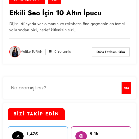
Etkili Seo İçin 10 Altın İpucu
Dijital dünyada var olmanın ve rekabette öne geçmenin en temel
yollarından biri, hedef kitlenizin sizi…
Melike TURAN
0 Yorumlar
Daha Fazlasını Oku
Ara
Ara
BİZİ TAKİP EDİN
1,475
5.1k