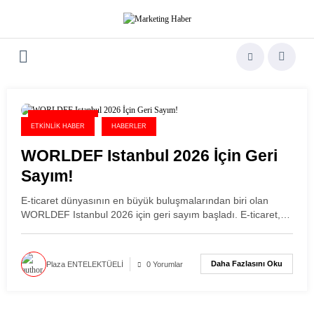
İçeriğe
atla
4 Haziran 2026
ETKINLIK HABER
HABERLER
WORLDEF Istanbul 2026 İçin Geri
Sayım!
E-ticaret dünyasının en büyük buluşmalarından biri olan
WORLDEF Istanbul 2026 için geri sayım başladı. E-ticaret,…
Daha Fazlasını Oku
Plaza ENTELEKTÜELİ
0 Yorumlar