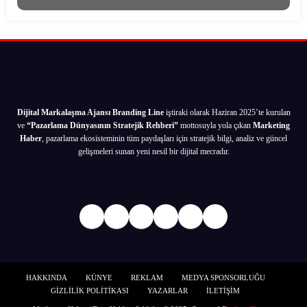
Dijital Markalaşma Ajansı Branding Line
iştiraki olarak Haziran 2025’te kurulan
ve
“Pazarlama Dünyasının Stratejik Rehberi”
mottosuyla yola çıkan
Marketing
Haber
, pazarlama ekosisteminin tüm paydaşları için stratejik bilgi, analiz ve güncel
gelişmeleri sunan yeni nesil bir dijital mecradır.
Facebook
Twitter
Instagram
LinkedIn
Bağlantı
YouTube
HAKKINDA
KÜNYE
REKLAM
MEDYA SPONSORLUĞU
GİZLİLİK POLİTİKASI
YAZARLAR
İLETİŞİM