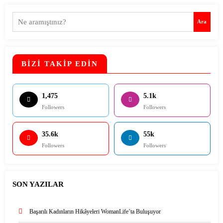
Ara
Ara
BİZİ TAKİP EDİN
1,475
5.1k
Followers
Followers
35.6k
55k
Followers
Followers
SON YAZILAR
Başarılı Kadınların Hikâyeleri WomanLife’ta Buluşuyor