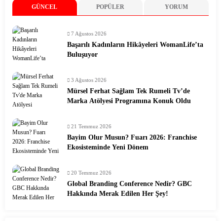
GÜNCEL
POPÜLER
YORUM
7 Ağustos 2026
Başarılı Kadınların Hikâyeleri WomanLife’ta
Buluşuyor
3 Ağustos 2026
Mürsel Ferhat Sağlam Tek Rumeli Tv’de
Marka Atölyesi Programına Konuk Oldu
21 Temmuz 2026
Bayim Olur Musun? Fuarı 2026: Franchise
Ekosisteminde Yeni Dönem
20 Temmuz 2026
Global Branding Conference Nedir? GBC
Hakkında Merak Edilen Her Şey!