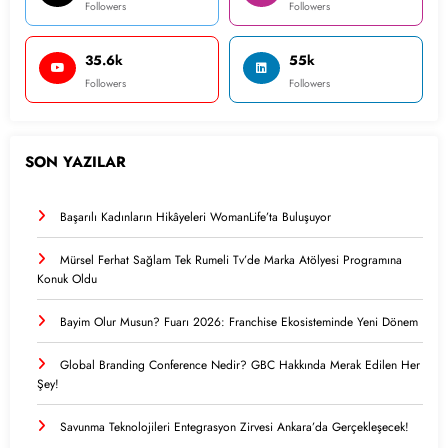
Followers
Followers
35.6k
55k
Followers
Followers
SON YAZILAR
Başarılı Kadınların Hikâyeleri WomanLife’ta Buluşuyor
Mürsel Ferhat Sağlam Tek Rumeli Tv’de Marka Atölyesi Programına
Konuk Oldu
Bayim Olur Musun? Fuarı 2026: Franchise Ekosisteminde Yeni Dönem
Global Branding Conference Nedir? GBC Hakkında Merak Edilen Her
Şey!
Savunma Teknolojileri Entegrasyon Zirvesi Ankara’da Gerçekleşecek!