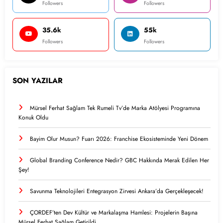
Followers
Followers
35.6k
55k
Followers
Followers
SON YAZILAR
Mürsel Ferhat Sağlam Tek Rumeli Tv’de Marka Atölyesi Programına
Konuk Oldu
Bayim Olur Musun? Fuarı 2026: Franchise Ekosisteminde Yeni Dönem
Global Branding Conference Nedir? GBC Hakkında Merak Edilen Her
Şey!
Savunma Teknolojileri Entegrasyon Zirvesi Ankara’da Gerçekleşecek!
ÇORDEF’ten Dev Kültür ve Markalaşma Hamlesi: Projelerin Başına
Mürsel Ferhat Sağlam Getirildi