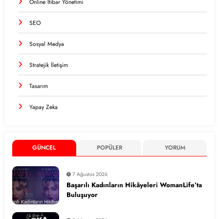
Online İtibar Yönetimi
SEO
Sosyal Medya
Stratejik İletişim
Tasarım
Yapay Zeka
GÜNCEL
POPÜLER
YORUM
7 Ağustos 2026
Başarılı Kadınların Hikâyeleri WomanLife’ta
Buluşuyor