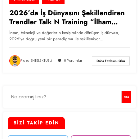
2026’da İş Dünyasını Şekillendiren
Trendler Talk N Training “İlham
Veren Buluşmalar” Serisinde!
İnsan, teknoloji ve değerlerin kesişiminde dönüşen iş dünyası,
2026’ya doğru yeni bir paradigma ile şekilleniyor.…
Plaza ENTELEKTÜELİ
0 Yorumlar
Daha Fazlasını Oku
Ara
Ara
BİZİ TAKİP EDİN