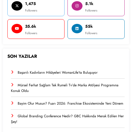
1,475
5.1k
Followers
Followers
35.6k
55k
Followers
Followers
SON YAZILAR
Başarılı Kadınların Hikâyeleri WomanLife’ta Buluşuyor
Mürsel Ferhat Sağlam Tek Rumeli Tv’de Marka Atölyesi Programına
Konuk Oldu
Bayim Olur Musun? Fuarı 2026: Franchise Ekosisteminde Yeni Dönem
Global Branding Conference Nedir? GBC Hakkında Merak Edilen Her
Şey!