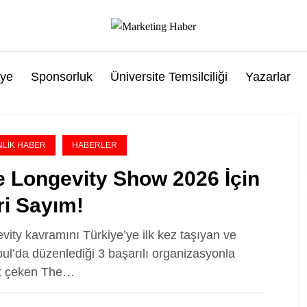
ye
Sponsorluk
Üniversite Temsilciliği
Yazarlar
NLIK HABER
HABERLER
e Longevity Show 2026 İçin
ri Sayım!
vity kavramını Türkiye’ye ilk kez taşıyan ve
bul’da düzenlediği 3 başarılı organizasyonla
at çeken The…