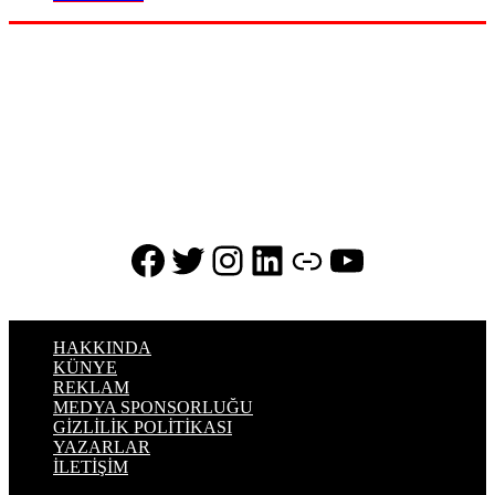
Dijital Markalaşma Ajansı Branding Line
iştiraki olarak Haziran
2025’te kurulan ve
“Pazarlama Dünyasının Stratejik
Rehberi”
mottosuyla yola çıkan
Marketing Haber
, pazarlama
ekosisteminin tüm paydaşları için stratejik bilgi, analiz ve güncel
gelişmeleri sunan yeni nesil bir dijital mecradır.
Facebook
Twitter
Instagram
LinkedIn
Bağlantı
YouTube
HAKKINDA
KÜNYE
REKLAM
MEDYA SPONSORLUĞU
GİZLİLİK POLİTİKASI
YAZARLAR
İLETİŞİM