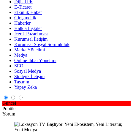
Dijital PR
E-Ticaret
Etkinlik Haber
Girişimcilik
Haberler
Halkla İlişkiler
İçerik Pazarlaması
Kurumsal İletişim
Kurumsal Sosyal Sorumluluk
Marka Yönetimi
Medya
Online İtibar Yönetimi
SEO
Sosyal Medya
Stratejik İletişim
Tasarım
Yapay Zeka
Güncel
Popüler
Yorum