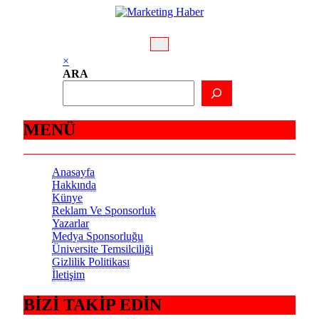
İçeriğe
atla
×
ARA
MENÜ
Anasayfa
Hakkında
Künye
Reklam Ve Sponsorluk
Yazarlar
Medya Sponsorluğu
Üniversite Temsilciliği
Gizlilik Politikası
İletişim
BİZİ TAKİP EDİN