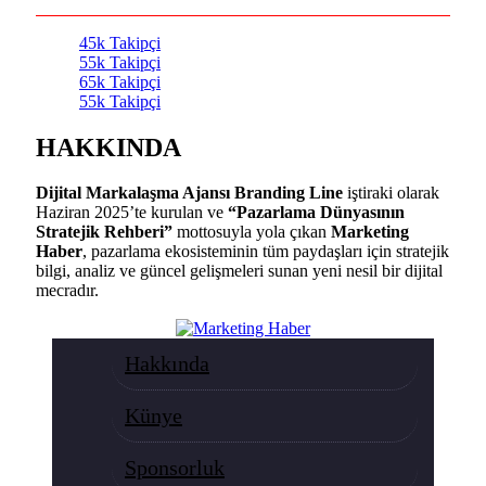
45k
Takipçi
55k
Takipçi
65k
Takipçi
55k
Takipçi
HAKKINDA
Dijital Markalaşma Ajansı Branding Line
iştiraki olarak
Haziran 2025’te kurulan ve
“Pazarlama Dünyasının
Stratejik Rehberi”
mottosuyla yola çıkan
Marketing
Haber
, pazarlama ekosisteminin tüm paydaşları için stratejik
bilgi, analiz ve güncel gelişmeleri sunan yeni nesil bir dijital
mecradır.
Hakkında
Künye
Sponsorluk