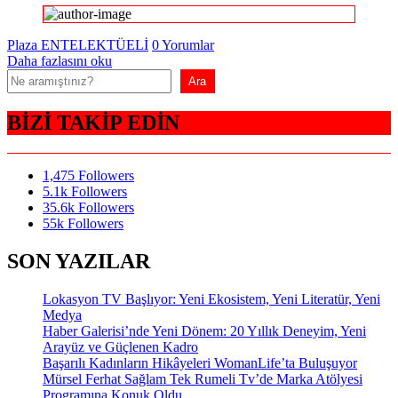
Plaza ENTELEKTÜELİ
0 Yorumlar
Daha fazlasını oku
Ara
Ara
BİZİ TAKİP EDİN
1,475
Followers
5.1k
Followers
35.6k
Followers
55k
Followers
SON YAZILAR
Lokasyon TV Başlıyor: Yeni Ekosistem, Yeni Literatür, Yeni
Medya
Haber Galerisi’nde Yeni Dönem: 20 Yıllık Deneyim, Yeni
Arayüz ve Güçlenen Kadro
Başarılı Kadınların Hikâyeleri WomanLife’ta Buluşuyor
Mürsel Ferhat Sağlam Tek Rumeli Tv’de Marka Atölyesi
Programına Konuk Oldu