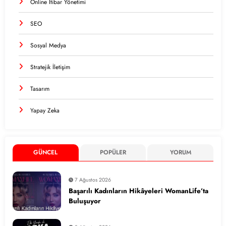
Online İtibar Yönetimi
SEO
Sosyal Medya
Stratejik İletişim
Tasarım
Yapay Zeka
GÜNCEL
POPÜLER
YORUM
7 Ağustos 2026
Başarılı Kadınların Hikâyeleri WomanLife’ta
Buluşuyor