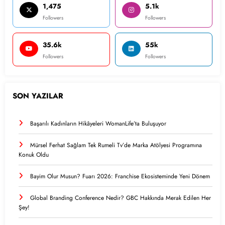
1,475
5.1k
Followers
Followers
35.6k
55k
Followers
Followers
SON YAZILAR
Başarılı Kadınların Hikâyeleri WomanLife’ta Buluşuyor
Mürsel Ferhat Sağlam Tek Rumeli Tv’de Marka Atölyesi Programına
Konuk Oldu
Bayim Olur Musun? Fuarı 2026: Franchise Ekosisteminde Yeni Dönem
Global Branding Conference Nedir? GBC Hakkında Merak Edilen Her
Şey!