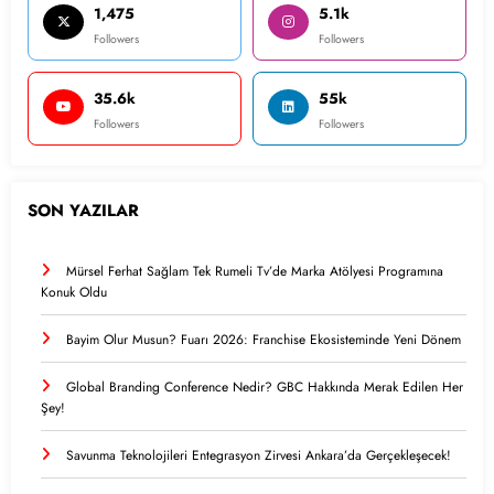
1,475
5.1k
Followers
Followers
35.6k
55k
Followers
Followers
SON YAZILAR
Mürsel Ferhat Sağlam Tek Rumeli Tv’de Marka Atölyesi Programına
Konuk Oldu
Bayim Olur Musun? Fuarı 2026: Franchise Ekosisteminde Yeni Dönem
Global Branding Conference Nedir? GBC Hakkında Merak Edilen Her
Şey!
Savunma Teknolojileri Entegrasyon Zirvesi Ankara’da Gerçekleşecek!