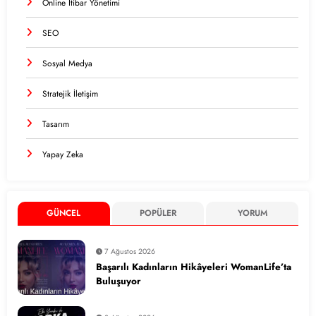
Online İtibar Yönetimi
SEO
Sosyal Medya
Stratejik İletişim
Tasarım
Yapay Zeka
GÜNCEL
POPÜLER
YORUM
7 Ağustos 2026
Başarılı Kadınların Hikâyeleri WomanLife’ta
Buluşuyor