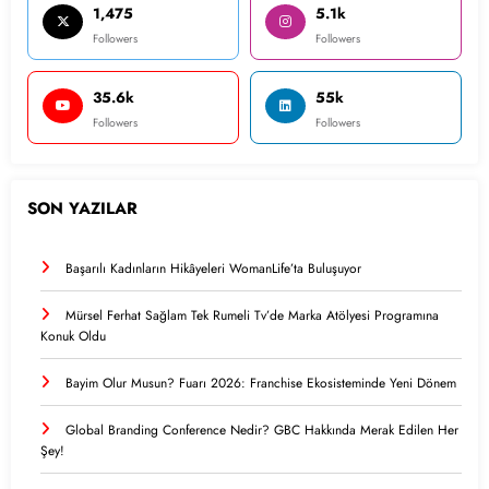
1,475
5.1k
Followers
Followers
35.6k
55k
Followers
Followers
SON YAZILAR
Başarılı Kadınların Hikâyeleri WomanLife’ta Buluşuyor
Mürsel Ferhat Sağlam Tek Rumeli Tv’de Marka Atölyesi Programına
Konuk Oldu
Bayim Olur Musun? Fuarı 2026: Franchise Ekosisteminde Yeni Dönem
Global Branding Conference Nedir? GBC Hakkında Merak Edilen Her
Şey!