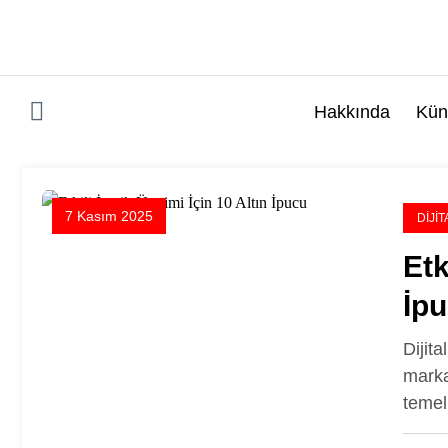
İçeriğe
atla
Hakkında
Kün
7 Kasım 2025
DIJI
Etk
İp
Dijit
marka
temel