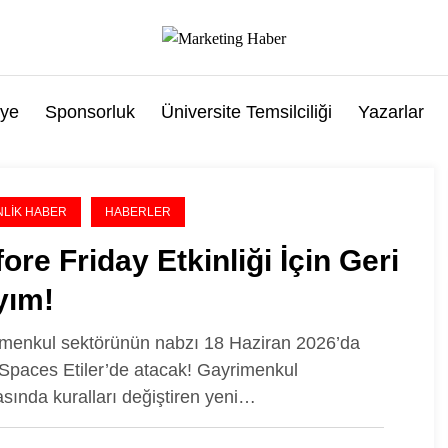
ye
Sponsorluk
Üniversite Temsilciliği
Yazarlar
NLIK HABER
HABERLER
ore Friday Etkinliği İçin Geri
yım!
menkul sektörünün nabzı 18 Haziran 2026’da
paces Etiler’de atacak! Gayrimenkul
sında kuralları değiştiren yeni…