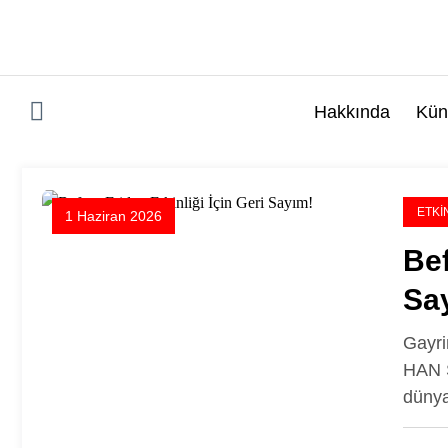
İçeriğe
atla
Hakkında
Kün
ETKI
1 Haziran 2026
Bef
Sa
Gayri
HAN S
dünya