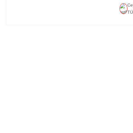
Ce
TÜ