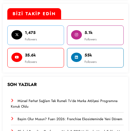
BİZİ TAKİP EDİN
1,475
5.1k
Followers
Followers
35.6k
55k
Followers
Followers
SON YAZILAR
Mürsel Ferhat Sağlam Tek Rumeli Tv’de Marka Atölyesi Programına
Konuk Oldu
Bayim Olur Musun? Fuarı 2026: Franchise Ekosisteminde Yeni Dönem