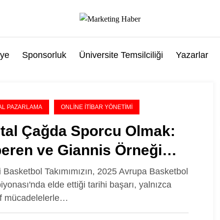
ye
Sponsorluk
Üniversite Temsilciliği
Yazarlar
TAL PAZARLAMA
ONLINE İTIBAR YÖNETIMI
ital Çağda Sporcu Olmak:
eren ve Giannis Örneği
rinden Millî Gururun Dijital
li Basketbol Takımımızın, 2025 Avrupa Basketbol
yonası'nda elde ettiği tarihi başarı, yalnızca
avı
if mücadelelerle…