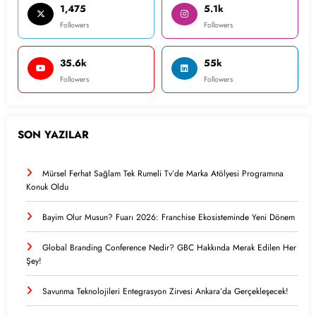
1,475
5.1k
Followers
Followers
35.6k
55k
Followers
Followers
SON YAZILAR
Mürsel Ferhat Sağlam Tek Rumeli Tv’de Marka Atölyesi Programına
Konuk Oldu
Bayim Olur Musun? Fuarı 2026: Franchise Ekosisteminde Yeni Dönem
Global Branding Conference Nedir? GBC Hakkında Merak Edilen Her
Şey!
Savunma Teknolojileri Entegrasyon Zirvesi Ankara’da Gerçekleşecek!