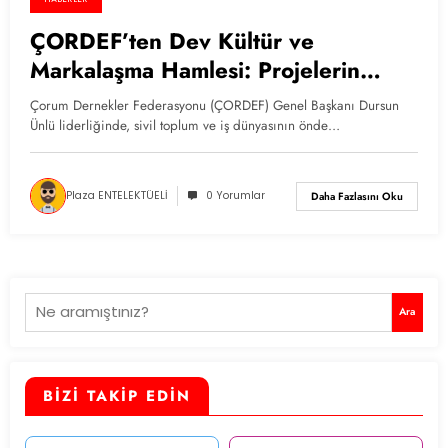
ÇORDEF’ten Dev Kültür ve
Markalaşma Hamlesi: Projelerin
Başına Mürsel Ferhat Sağlam
Çorum Dernekler Federasyonu (ÇORDEF) Genel Başkanı Dursun
Getirildi
Ünlü liderliğinde, sivil toplum ve iş dünyasının önde…
Plaza ENTELEKTÜELİ
0 Yorumlar
Daha Fazlasını Oku
Ara
Ara
BİZİ TAKİP EDİN