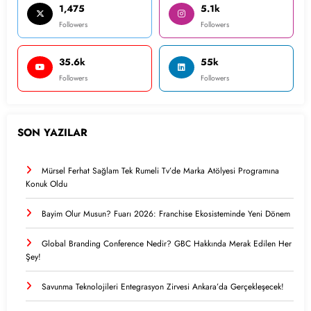
1,475
5.1k
Followers
Followers
35.6k
55k
Followers
Followers
SON YAZILAR
Mürsel Ferhat Sağlam Tek Rumeli Tv’de Marka Atölyesi Programına
Konuk Oldu
Bayim Olur Musun? Fuarı 2026: Franchise Ekosisteminde Yeni Dönem
Global Branding Conference Nedir? GBC Hakkında Merak Edilen Her
Şey!
Savunma Teknolojileri Entegrasyon Zirvesi Ankara’da Gerçekleşecek!