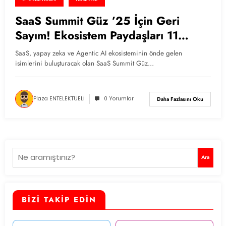
SaaS Summit Güz ’25 İçin Geri
Sayım! Ekosistem Paydaşları 11
Ekim’de Buluşuyor!
SaaS, yapay zeka ve Agentic AI ekosisteminin önde gelen
isimlerini buluşturacak olan SaaS Summit Güz…
Plaza ENTELEKTÜELİ
0 Yorumlar
Daha Fazlasını Oku
Ara
Ara
BİZİ TAKİP EDİN