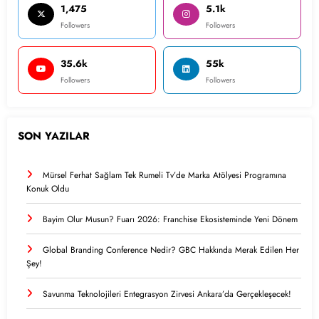
1,475
5.1k
Followers
Followers
35.6k
55k
Followers
Followers
SON YAZILAR
Mürsel Ferhat Sağlam Tek Rumeli Tv’de Marka Atölyesi Programına
Konuk Oldu
Bayim Olur Musun? Fuarı 2026: Franchise Ekosisteminde Yeni Dönem
Global Branding Conference Nedir? GBC Hakkında Merak Edilen Her
Şey!
Savunma Teknolojileri Entegrasyon Zirvesi Ankara’da Gerçekleşecek!