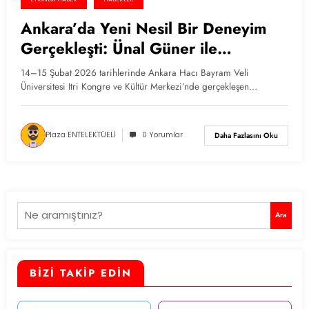
Ankara’da Yeni Nesil Bir Deneyim
Gerçekleşti: Ünal Güner ile
Bildiğinden Öte’ye Kampı
14–15 Şubat 2026 tarihlerinde Ankara Hacı Bayram Veli
Üniversitesi Itri Kongre ve Kültür Merkezi’nde gerçekleşen…
Plaza ENTELEKTÜELİ
0 Yorumlar
Daha Fazlasını Oku
Ara
Ara
BİZİ TAKİP EDİN